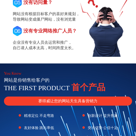
没有访问量？
网站没有根据目标客户的喜好来规划，
导致网站变成僵尸网站，没有浏览量
没有专业网络推广人员？
企业没有专业人员去运营和推广，
自己请人成本太高，时间跨度太长。
You Know
网站是你销售给客户的
首个产品
THE FIRST PRODUCT
赛得威让您的网站天生具备营销力
●
●
精准定位 不走弯路
创新设计 提升形象
●
●
友好体验 跳出率低
突出优势 公信十足